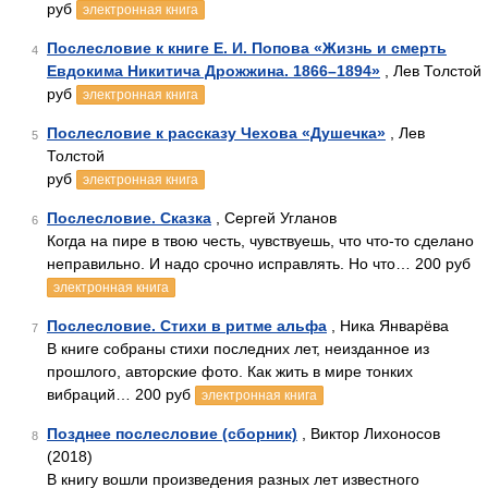
руб
электронная книга
Послесловие к книге Е. И. Попова «Жизнь и смерть
4
Евдокима Никитича Дрожжина. 1866–1894»
, Лев Толстой
руб
электронная книга
Послесловие к рассказу Чехова «Душечка»
, Лев
5
Толстой
руб
электронная книга
Послесловие. Сказка
, Сергей Угланов
6
Когда на пире в твою честь, чувствуешь, что что-то сделано
неправильно. И надо срочно исправлять. Но что… 200 руб
электронная книга
Послесловие. Стихи в ритме альфа
, Ника Январёва
7
В книге собраны стихи последних лет, неизданное из
прошлого, авторские фото. Как жить в мире тонких
вибраций… 200 руб
электронная книга
Позднее послесловие (сборник)
, Виктор Лихоносов
8
(2018)
В книгу вошли произведения разных лет известного