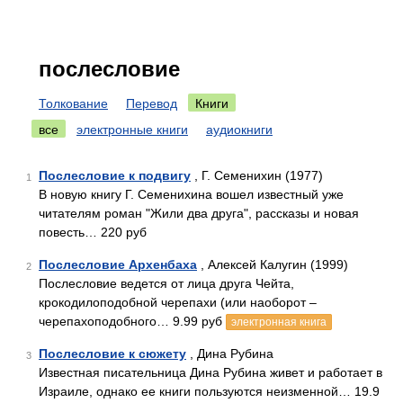
послесловие
Толкование
Перевод
Книги
все
электронные книги
аудиокниги
Послесловие к подвигу
, Г. Семенихин (1977)
1
В новую книгу Г. Семенихина вошел известный уже
читателям роман "Жили два друга", рассказы и новая
повесть… 220 руб
Послесловие Архенбаха
, Алексей Калугин (1999)
2
Послесловие ведется от лица друга Чейта,
крокодилоподобной черепахи (или наоборот –
черепахоподобного… 9.99 руб
электронная книга
Послесловие к сюжету
, Дина Рубина
3
Известная писательница Дина Рубина живет и работает в
Израиле, однако ее книги пользуются неизменной… 19.9